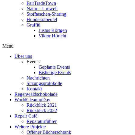
FairTradeTown
Natur – Umwelt
Stofftaschen-Sharing
Hundekotbeutel
Graffiti
Justus Körtgen
Viktor Höricht
Menü
Über uns
Events
Geplante Events
Bisherige Events
Nachrichten
Sitzungsprotokolle
Kontakt
Regenwaldschokolade
WorldCleanupDay
Rückblick 2021
Rückblick 2022
Repair Café
Reparaturführer
Weitere Projekte
Offener Bücherschrank