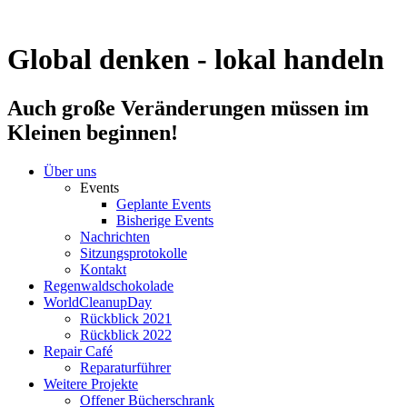
Zum
Inhalt
springen
Global denken - lokal handeln
Auch große Veränderungen müssen im
Kleinen beginnen!
Über uns
Events
Geplante Events
Bisherige Events
Nachrichten
Sitzungsprotokolle
Kontakt
Regenwaldschokolade
WorldCleanupDay
Rückblick 2021
Rückblick 2022
Repair Café
Reparaturführer
Weitere Projekte
Offener Bücherschrank