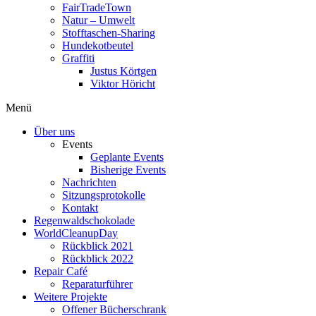
FairTradeTown
Natur – Umwelt
Stofftaschen-Sharing
Hundekotbeutel
Graffiti
Justus Körtgen
Viktor Höricht
Menü
Über uns
Events
Geplante Events
Bisherige Events
Nachrichten
Sitzungsprotokolle
Kontakt
Regenwaldschokolade
WorldCleanupDay
Rückblick 2021
Rückblick 2022
Repair Café
Reparaturführer
Weitere Projekte
Offener Bücherschrank