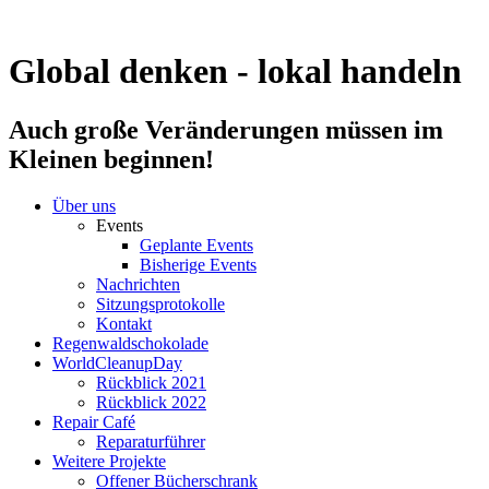
Zum
Inhalt
springen
Global denken - lokal handeln
Auch große Veränderungen müssen im
Kleinen beginnen!
Über uns
Events
Geplante Events
Bisherige Events
Nachrichten
Sitzungsprotokolle
Kontakt
Regenwaldschokolade
WorldCleanupDay
Rückblick 2021
Rückblick 2022
Repair Café
Reparaturführer
Weitere Projekte
Offener Bücherschrank