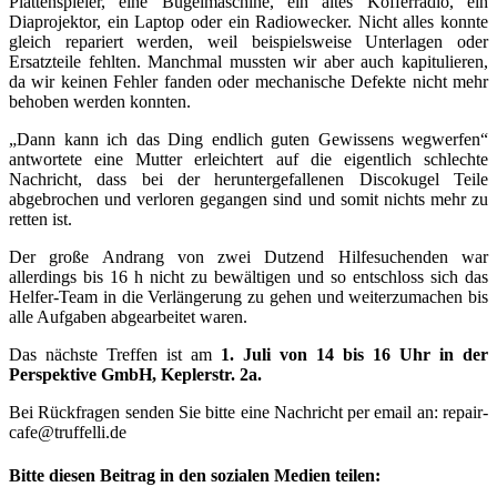
Plattenspieler, eine Bügelmaschine, ein altes Kofferradio, ein
Diaprojektor, ein Laptop oder ein Radiowecker. Nicht alles konnte
gleich repariert werden, weil beispielsweise Unterlagen oder
Ersatzteile fehlten. Manchmal mussten wir aber auch kapitulieren,
da wir keinen Fehler fanden oder mechanische Defekte nicht mehr
behoben werden konnten.
„Dann kann ich das Ding endlich guten Gewissens wegwerfen“
antwortete eine Mutter erleichtert auf die eigentlich schlechte
Nachricht, dass bei der heruntergefallenen Discokugel Teile
abgebrochen und verloren gegangen sind und somit nichts mehr zu
retten ist.
Der große Andrang von zwei Dutzend Hilfesuchenden war
allerdings bis 16 h nicht zu bewältigen und so entschloss sich das
Helfer-Team in die Verlängerung zu gehen und weiterzumachen bis
alle Aufgaben abgearbeitet waren.
Das nächste Treffen ist am
1. Juli von 14 bis 16 Uhr in der
Perspektive GmbH, Keplerstr. 2a.
Bei Rückfragen senden Sie bitte eine Nachricht per email an: repair-
cafe@truffelli.de
Bitte diesen Beitrag in den sozialen Medien teilen: